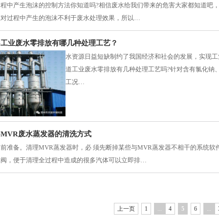
过程中产生泡沫的控制方法你知道吗?相信废水给我们带来的危害大家都知道吧
在对过程中产生的泡沫不利于废水处理效果，所以…
-工业废水零排放有哪几种处理工艺？
水资源日益短缺制约了我国经济和社会的发展，实现工
道工业废水零排放有几种处理工艺吗?针对含有氯化钠
工况…
-MVR废水蒸发器的清洗方式
前准备。清理MVR蒸发器时，必 须先断掉某些与MVR蒸发器不相干的系统
水阀，便于清理全过程中造成的很多汽体可以立即排…
上一页
1
...
4
5
6
...