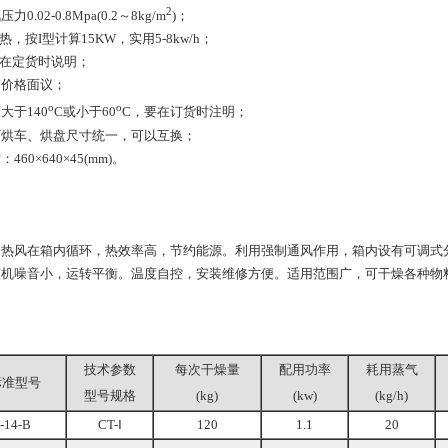
2
0.02-0.8Mpa(0.2～8kg/m
)；
，按I型计算15KW，实用5-8kw/h；
求在定货时说明；
箱价格面议；
o
o
大于140
C或小于60
C，要在订货时注明；
厂烘车、烘盘尺寸统一，可以互换；
60×640×45(mm)。
风在箱内循环，热效率高，节约能源。利用强制通风作用，箱内设有可调式分
整机噪音小，运转平衡。温度自控，安装维修方便。适用范围广，可干燥各种物
技术参数
每次干燥量
配用功率
耗用蒸气
标准型号
型号规格
(kg)
(kw)
(kg/h)
-14-B
CT-Ⅰ
120
1.1
20