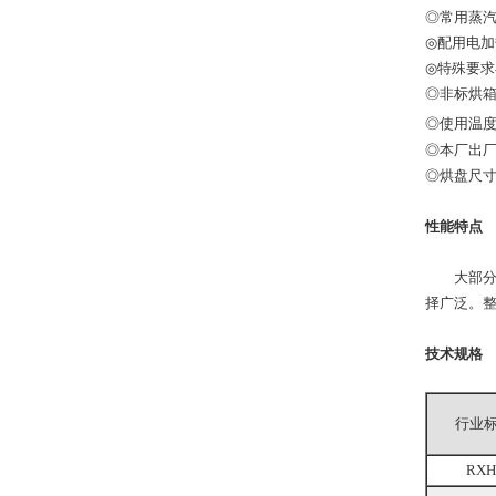
◎常用蒸汽压力
◎配用电加热
◎特殊要
◎非标烘
◎使用温度
◎本厂出
◎烘盘尺寸：4
性能特点
大部分热
择广泛。
技术规格
行业
RXH