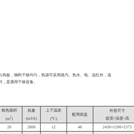
风板，物料干燥均匀，热源可采用蒸汽、热水、电、远红外，选
料，是通用干燥设备。
散热面积
上下温差
风量
外形尺寸
配用烘盘
2
o
(m3/h)
面宽×深度×高
(m
)
(
C)
20
2800
±2
48
2430×1200×2375