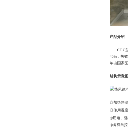
产品介绍
CT-C型
45%，热
年由国家医
结构示意
◎加热热
◎使用温度
◎用电、远
◎备有自