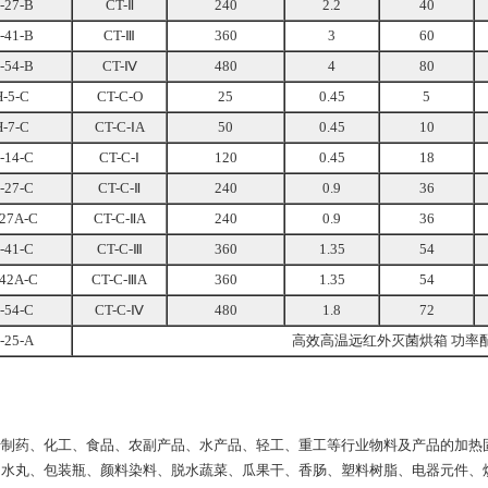
-27-B
CT-Ⅱ
240
2.2
40
-41-B
CT-Ⅲ
360
3
60
-54-B
CT-Ⅳ
480
4
80
-5-C
CT-C-O
25
0.45
5
-7-C
CT-C-ⅠA
50
0.45
10
-14-C
CT-C-Ⅰ
120
0.45
18
-27-C
CT-C-Ⅱ
240
0.9
36
27A-C
CT-C-ⅡA
240
0.9
36
-41-C
CT-C-Ⅲ
360
1.35
54
42A-C
CT-C-ⅢA
360
1.35
54
-54-C
CT-C-Ⅳ
480
1.8
72
-25-A
高效高温远红外灭菌烘箱 功率
药、化工、食品、农副产品、水产品、轻工、重工等行业物料及产品的加热固
、水丸、包装瓶、颜料染料、脱水蔬菜、瓜果干、香肠、塑料树脂、电器元件、