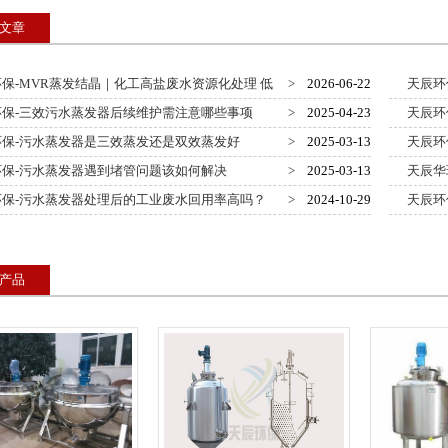
文章
保-MVR蒸发结晶｜化工高盐废水资源化处理 低
>
2026-06-22
天辰环
决方案
回用设备
保-三效污水蒸发器后续维护需注意哪些事项
>
2025-04-23
天辰环
保-污水蒸发器是三效蒸发还是双效蒸发好
>
2025-03-13
天辰环
保-污水蒸发器遇到堵管问题该如何解决
>
2025-03-13
天辰华
保-污水蒸发器处理后的工业废水回用率高吗？
>
2024-10-29
天辰环
算
产品