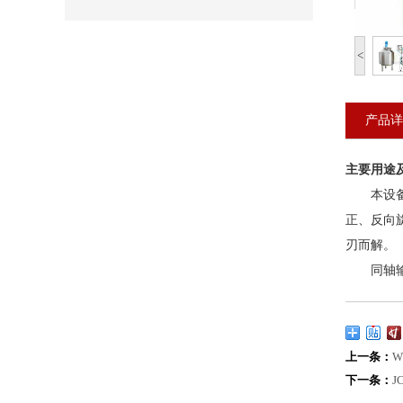
<
产品详
主要用途
本设备为
正、反向
刃而解。
同轴输出
上一条：
下一条：
J