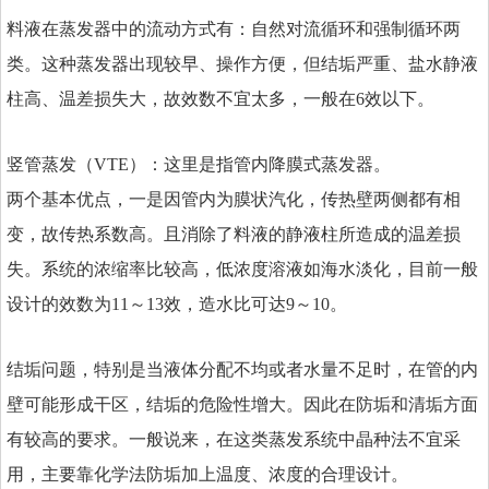
料液在蒸发器中的流动方式有：自然对流循环和强制循环两
类。这种蒸发器出现较早、操作方便，但结垢严重、盐水静液
柱高、温差损失大，故效数不宜太多，一般在6效以下。
竖管蒸发（VTE）：这里是指管内降膜式蒸发器。
两个基本优点，一是因管内为膜状汽化，传热壁两侧都有相
变，故传热系数高。且消除了料液的静液柱所造成的温差损
失。系统的浓缩率比较高，低浓度溶液如海水淡化，目前一般
设计的效数为11～13效，造水比可达9～10。
结垢问题，特别是当液体分配不均或者水量不足时，在管的内
壁可能形成干区，结垢的危险性增大。因此在防垢和清垢方面
有较高的要求。一般说来，在这类蒸发系统中晶种法不宜采
用，主要靠化学法防垢加上温度、浓度的合理设计。