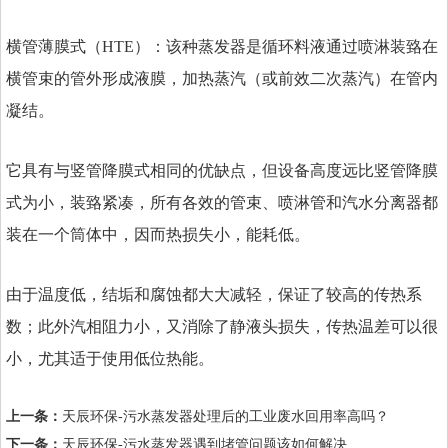
横管薄膜式（HTE）：该种蒸发器是循环料液通过喷淋装臵在
横管束的管外形成液膜，加热蒸汽（或前效二次蒸汽）在管内
凝结。
它具有与竖管降膜式相同的优缺点，但设备高度远比竖管降膜
式为小，装臵紧凑，所有各效的管束、喷淋管和汽水分离器都
装在一个筒体中，因而热损失小，能耗低。
由于温度低，结垢和腐蚀都大大减轻，保证了较高的传热系
数；此外汽相阻力小，又消除了静液头损失，传热温差可以很
小，尤其适于使用低位热能。
上一条：
天辰环保-污水蒸发器处理后的工业废水回用率高吗？
下一条：
天辰环保-污水蒸发器遇到堵管问题该如何解决