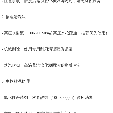
- 注意事项：清洗后需彻底中和残留药剂，避免腐蚀设备
2. 物理清洗法
- 高压水射流：100-200MPa超高压水枪疏通（推荐优先使用）
- 机械刮除：使用专用刮刀清理硬质垢层
- 蒸汽吹扫：高温蒸汽软化顽固沉积物后冲洗
3. 生物粘泥处理
- 氧化性杀菌剂：次氯酸钠（100-300ppm）循环消毒