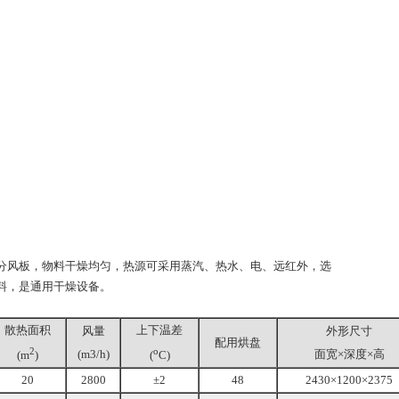
风板，物料干燥均匀，热源可采用蒸汽、热水、电、远红外，选
料，是通用干燥设备。
散热面积
上下温差
风量
外形尺寸
配用烘盘
2
o
(m3/h)
面宽×深度×高
(m
)
(
C)
20
2800
±2
48
2430×1200×2375