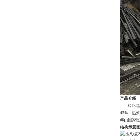
产品介绍
CT-C型
45%，热
年由国家医
结构示意