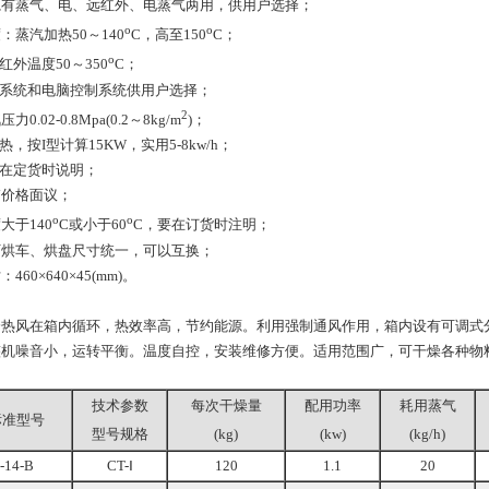
源有蒸气、电、远红外、电蒸气两用，供用户选择；
o
o
：蒸汽加热50～140
C，高至150
C；
o
红外温度50～350
C；
控系统和电脑控制系统供用户选择；
2
0.02-0.8Mpa(0.2～8kg/m
)；
，按I型计算15KW，实用5-8kw/h；
求在定货时说明；
箱价格面议；
o
o
大于140
C或小于60
C，要在订货时注明；
厂烘车、烘盘尺寸统一，可以互换；
60×640×45(mm)。
风在箱内循环，热效率高，节约能源。利用强制通风作用，箱内设有可调式分
整机噪音小，运转平衡。温度自控，安装维修方便。适用范围广，可干燥各种物
技术参数
每次干燥量
配用功率
耗用蒸气
标准型号
型号规格
(kg)
(kw)
(kg/h)
-14-B
CT-Ⅰ
120
1.1
20