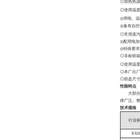
◎加热热
◎使用温度
◎用电、远
◎备有自
◎常用蒸汽压力
◎配用电加热
◎特殊要
◎非标烘
◎使用温度
◎本厂出
◎烘盘尺寸：4
性能特点
大部分热
择广泛。
技术规格
行业
RXH