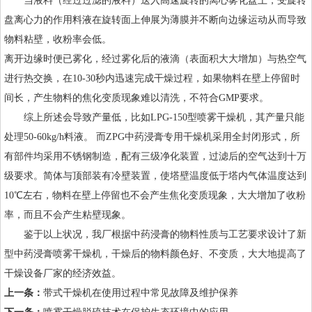
当液料（经过过滤的液料）送入高速旋转的离心雾化盘上，受旋转
盘离心力的作用料液在旋转面上伸展为薄膜并不断向边缘运动从而导致
物料粘壁，收粉率会低。
离开边缘时便已雾化，经过雾化后的液滴（表面积大大增加）与热空气
进行热交换，在10-30秒内迅速完成干燥过程，如果物料在壁上停留时
间长，产生物料的焦化变质现象难以清洗，不符合GMP要求。
综上所述会导致产量低，比如LPG-150型喷雾干燥机，其产量只能
处理50-60kg/h料液。 而ZPG中药浸膏专用干燥机采用全封闭形式，所
有部件均采用不锈钢制造，配有三级净化装置，过滤后的空气达到十万
级要求。简体与顶部装有冷壁装置，使塔壁温度低于塔内气体温度达到
10℃左右，物料在壁上停留也不会产生焦化变质现象，大大增加了收粉
率，而且不会产生粘壁现象。
鉴于以上状况，我厂根据中药浸膏的物料性质与工艺要求设计了新
型中药浸膏喷雾干燥机，干燥后的物料颜色好、不变质，大大地提高了
干燥设备厂家的经济效益。
上一条：
带式干燥机在使用过程中常见故障及维护保养