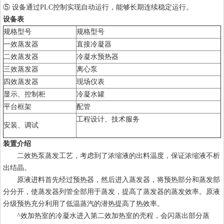
⑤ 设备通过PLC控制实现自动运行，能够长期连续稳定运行。
设备表
规格型号
规格型号
一效蒸发器
直接冷凝器
二效蒸发器
冷凝水预热器
三效蒸发器
离心泵
四效蒸发器
现场仪表
显示、控制柜
冷凝水罐
平台框架
配管
工程设计、技术服务
安装、调试
装置介绍
二效热泵蒸发工艺，考虑到了浓缩液的出料温度，保证浓缩液不析
出结晶。
原液进料首先经过预热器，然后进入蒸发器，将预热部分和蒸发部
分分开，使蒸发器列管全部用于蒸发，提高了蒸发器的蒸发效率。原液
分级预热充分利用了低温蒸汽的潜热提高了热效率。
^效加热室的冷凝水进入第二效加热室的壳程，会闪蒸出部分蒸