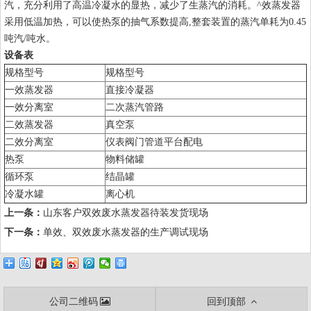
汽，充分利用了高温冷凝水的显热，减少了生蒸汽的消耗。^效蒸发器
采用低温加热，可以使热泵的抽气系数提高,整套装置的蒸汽单耗为0.45
吨汽/吨水。
设备表
规格型号
规格型号
一效蒸发器
直接冷凝器
一效分离室
二次蒸汽管路
二效蒸发器
真空泵
二效分离室
仪表阀门管道平台配电
热泵
物料储罐
循环泵
结晶罐
冷凝水罐
离心机
上一条：
山东客户双效废水蒸发器待装发货现场
下一条：
单效、双效废水蒸发器的生产调试现场
公司二维码
回到顶部