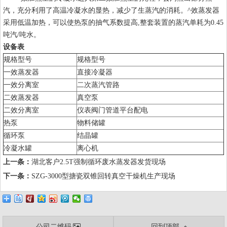
汽，充分利用了高温冷凝水的显热，减少了生蒸汽的消耗。^效蒸发器
采用低温加热，可以使热泵的抽气系数提高,整套装置的蒸汽单耗为0.45
吨汽/吨水。
设备表
规格型号
规格型号
一效蒸发器
直接冷凝器
一效分离室
二次蒸汽管路
二效蒸发器
真空泵
二效分离室
仪表阀门管道平台配电
热泵
物料储罐
循环泵
结晶罐
冷凝水罐
离心机
上一条：
湖北客户2.5T强制循环废水蒸发器发货现场
下一条：
SZG-3000型搪瓷双锥回转真空干燥机生产现场
公司二维码
回到顶部