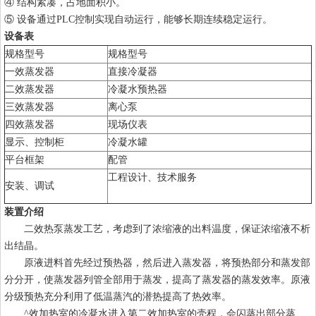
④ 结构紧凑，占地面积小。
⑤ 设备通过PLC控制实现自动运行，能够长期连续稳定运行。
设备表
规格型号
规格型号
一效蒸发器
直接冷凝器
二效蒸发器
冷凝水预热器
三效蒸发器
离心泵
四效蒸发器
现场仪表
显示、控制柜
冷凝水罐
平台框架
配管
工程设计、技术服务
安装、调试
装置介绍
二效热泵蒸发工艺，考虑到了浓缩液的出料温度，保证浓缩液不析
出结晶。
原液进料首先经过预热器，然后进入蒸发器，将预热部分和蒸发部
分分开，使蒸发器列管全部用于蒸发，提高了蒸发器的蒸发效率。原液
分级预热充分利用了低温蒸汽的潜热提高了热效率。
^效加热室的冷凝水进入第二效加热室的壳程，会闪蒸出部分蒸