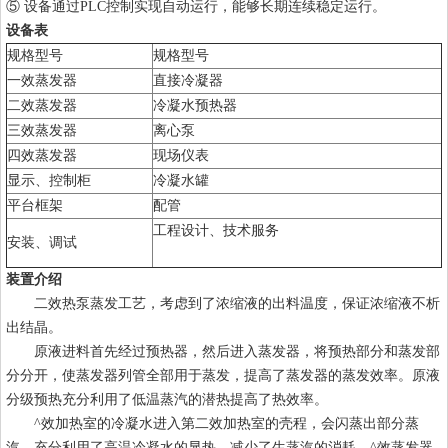
⑤ 设备通过PLC控制实现自动运行，能够长期连续稳定运行。
设备表
规格型号
规格型号
一效蒸发器
直接冷凝器
二效蒸发器
冷凝水预热器
三效蒸发器
离心泵
四效蒸发器
现场仪表
显示、控制柜
冷凝水罐
平台框架
配管
工程设计、技术服务
安装、调试
装置介绍
二效热泵蒸发工艺，考虑到了浓缩液的出料温度，保证浓缩液不析
出结晶。
原液进料首先经过预热器，然后进入蒸发器，将预热部分和蒸发部
分分开，使蒸发器列管全部用于蒸发，提高了蒸发器的蒸发效率。原液
分级预热充分利用了低温蒸汽的潜热提高了热效率。
^效加热室的冷凝水进入第二效加热室的壳程，会闪蒸出部分蒸
汽，充分利用了高温冷凝水的显热，减少了生蒸汽的消耗。^效蒸发器