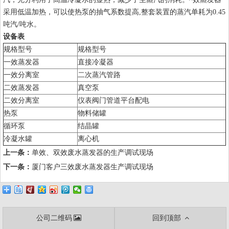
采用低温加热，可以使热泵的抽气系数提高,整套装置的蒸汽单耗为0.45
吨汽/吨水。
设备表
规格型号
规格型号
一效蒸发器
直接冷凝器
一效分离室
二次蒸汽管路
二效蒸发器
真空泵
二效分离室
仪表阀门管道平台配电
热泵
物料储罐
循环泵
结晶罐
冷凝水罐
离心机
上一条：
单效、双效废水蒸发器的生产调试现场
下一条：
厦门客户三效废水蒸发器生产调试现场
公司二维码
回到顶部