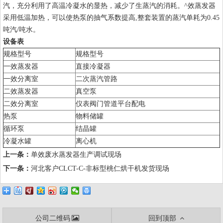
汽，充分利用了高温冷凝水的显热，减少了生蒸汽的消耗。^效蒸发器
采用低温加热，可以使热泵的抽气系数提高,整套装置的蒸汽单耗为0.45
吨汽/吨水。
设备表
规格型号
规格型号
一效蒸发器
直接冷凝器
一效分离室
二次蒸汽管路
二效蒸发器
真空泵
二效分离室
仪表阀门管道平台配电
热泵
物料储罐
循环泵
结晶罐
冷凝水罐
离心机
上一条：
单效废水蒸发器生产调试现场
下一条：
河北客户CLCT-C-非标型桃仁烘干机发货现场
公司二维码
回到顶部