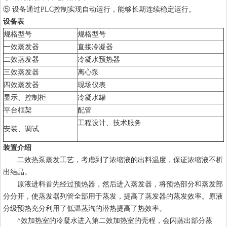
⑤ 设备通过PLC控制实现自动运行，能够长期连续稳定运行。
设备表
规格型号
规格型号
一效蒸发器
直接冷凝器
二效蒸发器
冷凝水预热器
三效蒸发器
离心泵
四效蒸发器
现场仪表
显示、控制柜
冷凝水罐
平台框架
配管
工程设计、技术服务
安装、调试
装置介绍
二效热泵蒸发工艺，考虑到了浓缩液的出料温度，保证浓缩液不析
出结晶。
原液进料首先经过预热器，然后进入蒸发器，将预热部分和蒸发部
分分开，使蒸发器列管全部用于蒸发，提高了蒸发器的蒸发效率。原液
分级预热充分利用了低温蒸汽的潜热提高了热效率。
^效加热室的冷凝水进入第二效加热室的壳程，会闪蒸出部分蒸