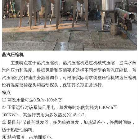
蒸汽压缩机
主要特点在于蒸汽压缩机。蒸汽压缩机通过机械式压缩，提高水蒸
汽的压力和温度。根据风量和压缩要求选择不同类型的蒸汽压缩机，蒸
汽压缩机的转速由变频器调节，可根据实际需求调整压缩机转速压缩机
设有温度监控探头和振动探头，保证其长期正常运行。
特点
① 蒸发水量可达0.5t/h~100t/h[2]
② 正常运行时该系统只用电，蒸发每吨水的能耗为15KW.h至
100KW.h，其运行费用为多效蒸发的1/8~1/2。
③ 是目前^节能的蒸发器，多为单效蒸发，加热温差小，停留时间短，
适于热敏性物料。
④ 结构紧凑，占地面积小。